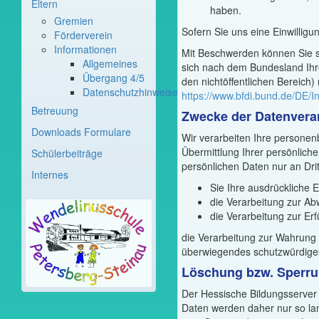
Eltern
haben.
Gremien
Sofern Sie uns eine Einwilligu
Förderverein
Informationen
Mit Beschwerden können Sie si
Allgemeines
sich nach dem Bundesland Ihre
Übergang 4/5
den nichtöffentlichen Bereich) 
Datenschutzhinweise
https://www.bfdi.bund.de/DE/In
Betreuung
Zwecke der Datenverar
Downloads Formulare
Wir verarbeiten Ihre persone
Übermittlung Ihrer persönliche
Schülerbeiträge
persönlichen Daten nur an Drit
Internes
Sie Ihre ausdrückliche E
die Verarbeitung zur Abw
die Verarbeitung zur Erfü
die Verarbeitung zur Wahrung 
überwiegendes schutzwürdiges
Löschung bzw. Sperru
Der Hessische Bildungsserver
Daten werden daher nur so lan