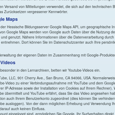
en Versand von Mitteilungen verwendet, die sich auf den technischen B
das Zurücksetzen vergessener Kennwörter.
le Maps
 der Hessische Bildungsserver Google Maps API, um geographische Inf
g von Google Maps werden von Google auch Daten über die Nutzung de
t und genutzt. Nähere Informationen über die Datenverarbeitung durc
entnehmen. Dort können Sie im Datenschutzcenter auch Ihre persönl
 Verwaltung der eigenen Daten im Zusammenhang mit Google-Produkte
-Videos
sbesonder in den Lernarchiven, betten wir Youtube-Videos ein.
ouTube, LLC, 901 Cherry Ave., San Bruno, CA 94066, USA. Normalerweise 
Tube-Video zu einer Verbindungsaufnahme mit YouTube und dem Googl
rer IP-Adresse sowie der Installation von Cookies auf Ihrem Rechner).
be übermittelt und YouTube erfährt, dass Sie das Video angesehen ha
ation auch Ihrem Benutzerkonto zugeordnet (dies können Sie verhinder
Tube ausloggen). Von der dann möglichen Erhebung und Verwendung I
darauf auch keinen Einfluss.
unt eingeloggt sind, ermöglichen Sie Google, Ihr Surfverhalten direkt 