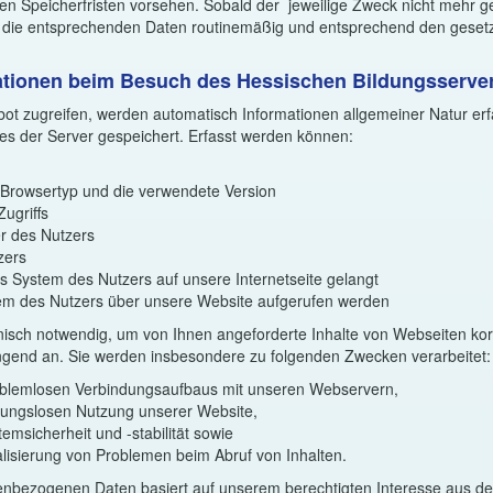
 Speicherfristen vorsehen. Sobald der jeweilige Zweck nicht mehr ge
 die entsprechenden Daten routinemäßig und entsprechend den gesetzl
ationen beim Besuch des Hessischen Bildungsserve
t zugreifen, werden automatisch Informationen allgemeiner Natur erf
les der Server gespeichert. Erfasst werden können:
 Browsertyp und die verwendete Version
ugriffs
er des Nutzers
zers
 System des Nutzers auf unsere Internetseite gelangt
em des Nutzers über unsere Website aufgerufen werden
nisch notwendig, um von Ihnen angeforderte Inhalte von Webseiten korr
ingend an. Sie werden insbesondere zu folgenden Zwecken verarbeitet:
roblemlosen Verbindungsaufbaus mit unseren Webservern,
ibungslosen Nutzung unserer Website,
emsicherheit und -stabilität sowie
lisierung von Problemen beim Abruf von Inhalten.
nenbezogenen Daten basiert auf unserem berechtigten Interesse aus 