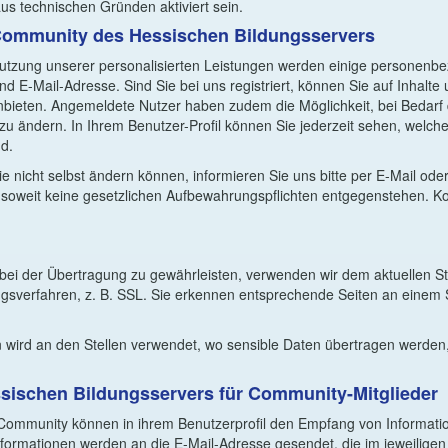
s technischen Gründen aktiviert sein.
 Community des Hessischen Bildungsservers
 Nutzung unserer personalisierten Leistungen werden einige personen
 E-Mail-Adresse. Sind Sie bei uns registriert, können Sie auf Inhalte 
anbieten. Angemeldete Nutzer haben zudem die Möglichkeit, bei Bedarf 
u ändern. In Ihrem Benutzer-Profil können Sie jederzeit sehen, welc
nd.
Sie nicht selbst ändern können, informieren Sie uns bitte per E-Mail ode
soweit keine gesetzlichen Aufbewahrungspflichten entgegenstehen. Ko
 bei der Übertragung zu gewährleisten, verwenden wir dem aktuellen S
gsverfahren, z. B. SSL. Sie erkennen entsprechende Seiten an einem S
 wird an den Stellen verwendet, wo sensible Daten übertragen werden,
sischen Bildungsservers für Community-Mitglieder
-Community können in ihrem Benutzerprofil den Empfang von Informati
nformationen werden an die E-Mail-Adresse gesendet, die im jeweiligen 