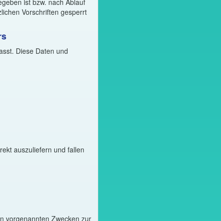
geben ist bzw. nach Ablauf
ichen Vorschriften gesperrt
rs
asst. Diese Daten und
ekt auszuliefern und fallen
den vorgenannten Zwecken zur