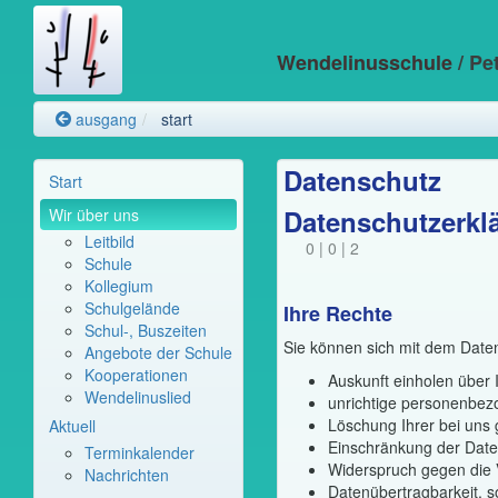
Wendelinusschule
/ Pe
ausgang
start
Datenschutz
Start
Datenschutzerkl
Wir über uns
Leitbild
0 | 0 | 2
Schule
Kollegium
Schulgelände
Ihre Rechte
Schul-, Buszeiten
Sie können sich mit dem Date
Angebote der Schule
Kooperationen
Auskunft einholen über 
Wendelinuslied
unrichtige personenbez
Löschung Ihrer bei uns 
Aktuell
Einschränkung der Daten
Terminkalender
Widerspruch gegen die 
Nachrichten
Datenübertragbarkeit, s