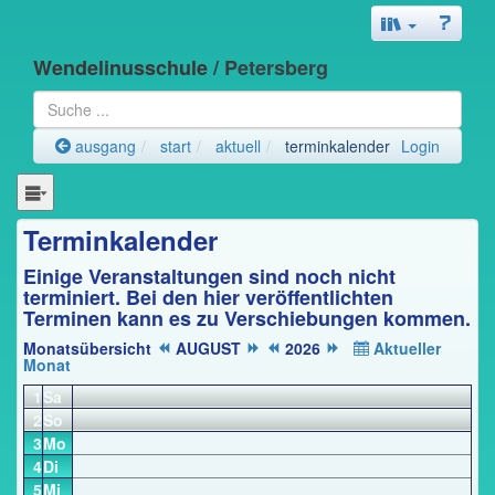
Wendelinusschule
/ Petersberg
ausgang
start
aktuell
terminkalender
Login
Terminkalender
Einige Veranstaltungen sind noch nicht
terminiert. Bei den hier veröffentlichten
Terminen kann es zu Verschiebungen kommen.
Monatsübersicht
AUGUST
2026
Aktueller
Monat
1
Sa
2
So
3
Mo
4
Di
5
Mi