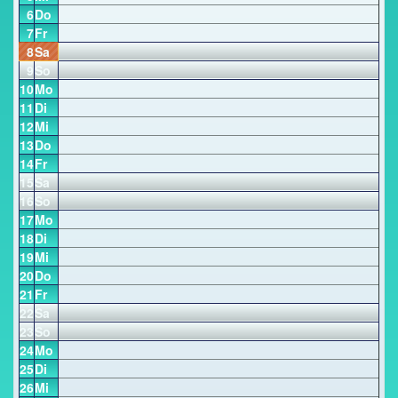
6
Do
7
Fr
8
Sa
9
So
10
Mo
11
Di
12
Mi
13
Do
14
Fr
15
Sa
16
So
17
Mo
18
Di
19
Mi
20
Do
21
Fr
22
Sa
23
So
24
Mo
25
Di
26
Mi